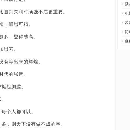
励
要比遭到失利时顽强不屈更重要。
积
鼓
精，细思可精。
简
越多，登得越高。
幽
加思索。
没有等出来的辉煌。
时代的强音。
中挺起胸膛。
悲。
，每个人都可以。
具备，则天下没有做不成的事。