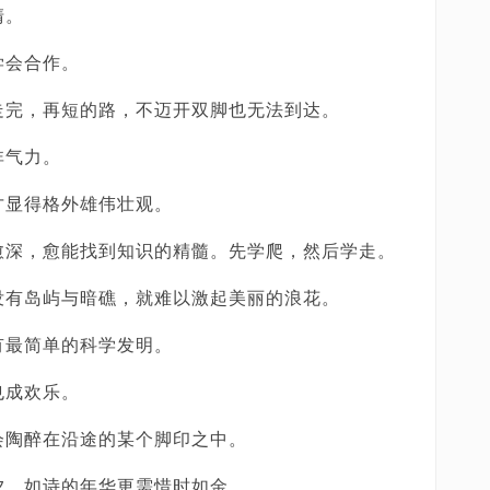
清。
学会合作。
走完，再短的路，不迈开双脚也无法到达。
非气力。
才显得格外雄伟壮观。
愈深，愈能找到知识的精髓。先学爬，然后学走。
没有岛屿与暗礁，就难以激起美丽的浪花。
有最简单的科学发明。
也成欢乐。
会陶醉在沿途的某个脚印之中。
夕，如诗的年华更需惜时如金。