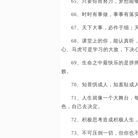
65、只要你肯努力，梦想能
66、时时有事做，事事有落
67、天下大事，必作于细；
68、课堂上的你，能认真听
心、马虎可是学习的大敌，下决
69、生命之中最快乐的是拼
败。
70、知畏惧成人，知羞耻成
71、人生就像一个大舞台，
色，自己去决定。
72、积极思考造成积极人生
73、不可压倒一切，但你也