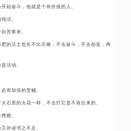
心开始奋斗，他就是个有价值的人。
越纯洁。
香自苦寒来。
再肥的沃土也长不出庄稼，不去奋斗，不去创造，再
命是活动。
，必有加倍的赏赐。
打火石里的火花一样，不去打它是不肯出来的。
会挫败。
验又补读书之不足。