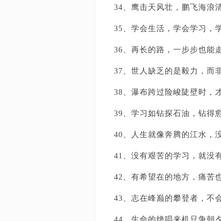
34、鹰击天风壮，鹏飞海浪
35、学会生活，学会学习，
36、再长的路，一步步也能
37、世人缺乏的是毅力，而
38、瀑布跨过险峻陡壁时，
39、学习如钻探石油，钻得
40、人生就像奔腾的江水，
41、没有艰苦的学习，就没
42、有希望在的地方，痛苦
43、志在峰巅的攀登者，不
44、生命的绝唱来机只争朝