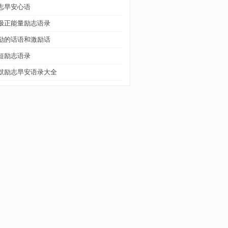
志早安心语
极正能量励志语录
励的话语和激励话
短励志语录
默励志早安语录大全