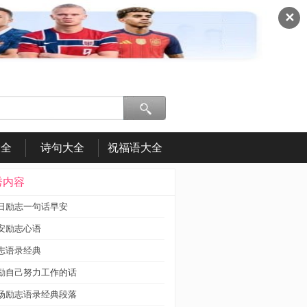
✕
大全
诗句大全
祝福语大全
|
秀内容
日励志一句话早安
安励志心语
志语录经典
励自己努力工作的话
场励志语录经典段落