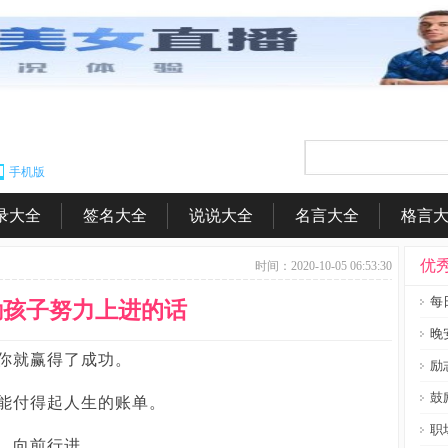
手机版
录大全
签名大全
说说大全
名言大全
格言
|
|
|
|
优
时间：2020-10-05 06:53:30
每
励孩子努力上进的话
晚
你就赢得了成功。
励
鼓
能付得起人生的账单。
职
，向前行进。