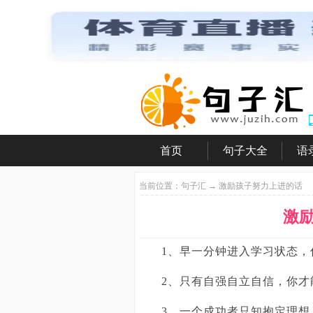
首页
句子大全
语
|
|
|
当前位置：
句子汇
→ 激励孩子努力上进的话
激
1、早一分钟进入学习状态，
2、只有自强自立自信，你才
3、一个成功者只知抱定理想