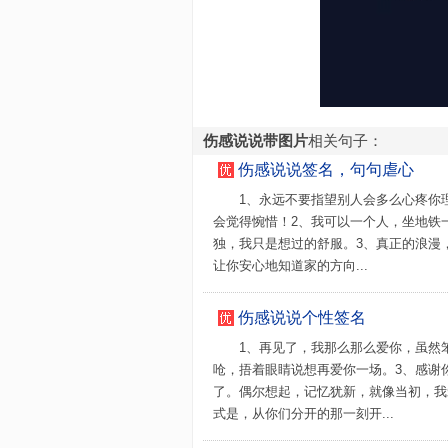
伤感说说带图片
相关句子：
伤感说说签名，句句虐心
1、永远不要指望别人会多么心疼你
会觉得惋惜！2、我可以一个人，坐地铁
独，我只是想过的舒服。3、真正的浪漫
让你安心地知道家的方向...
伤感说说个性签名
1、再见了，我那么那么爱你，虽然
呛，捂着眼睛说想再爱你一场。3、感谢
了。偶尔想起，记忆犹新，就像当初，我
式是，从你们分开的那一刻开...