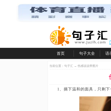
首页
句子大全
语
|
|
|
当前位置：
句子汇
→ 伤感说说带图片
1、摘下温和的面具，只剩下