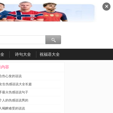
✕
大全
诗句大全
祝福语大全
|
秀内容
合伤心发的说说
q女生伤感说说大全长篇
手最火伤感说说句子
个人的伤感说说男的
人喝醉难受的说说