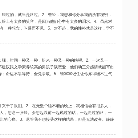
，错过的，就当是路过。2、曾经，我想和你分享我的所有秘密，
人脸上有太多的笑容，是因为他们心中有太多的泪水。4、虽然对
有一种想念，叫避而不见。5、对不起，我的性格就是这样，学不
出现，时间一秒又一秒，盼来一秒又一秒的绝望。2、一次又一
不建议跟文学素养较高的男孩子谈恋爱，他们动三分感情就能写出
择；命运不靠等待，全凭争取。5、请牢牢记住让你疼得喘不过气
才哭干了眼泪。2、在无数个睡不着的晚上，我相信会有很多人，
人，想念一张脸。会想起以前一起说过的话，一起走过的路，一
比的心痛。3、尽管我不想接受这样的结果，但是无法改变。静静