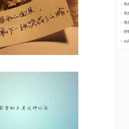
伤
伤
很
抑
q