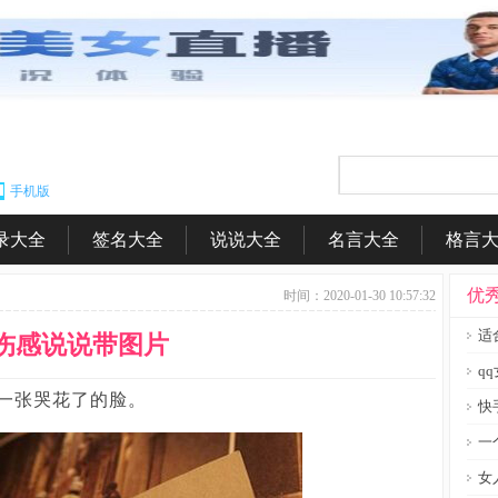
手机版
录大全
签名大全
说说大全
名言大全
格言
|
|
|
|
优
时间：2020-01-30 10:57:32
适
伤感说说带图片
q
一张哭花了的脸。
快
一
女