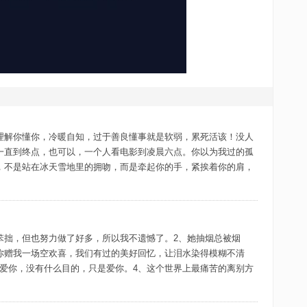
理解你懂你，冷暖自知，过于善良懂事就是软弱，累死活该！没人
一直到终点，也可以，一个人看电影到凌晨六点。你以为我过的孤
，不是站在冰天雪地里的拥吻，而是牵起你的手，紧挨着你的肩，
笨拙，但也努力做了好多，所以我不遗憾了。2、她抽烟总被烟
你赠我一场空欢喜，我们有过的美好回忆，让泪水染得模糊不清
爱你，没有什么目的，只是爱你。4、这个世界上最痛苦的离别方