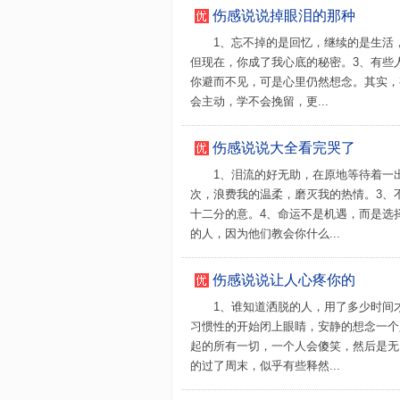
伤感说说掉眼泪的那种
1、忘不掉的是回忆，继续的是生活
但现在，你成了我心底的秘密。3、有些
你避而不见，可是心里仍然想念。其实，
会主动，学不会挽留，更...
伤感说说大全看完哭了
1、泪流的好无助，在原地等待着一
次，浪费我的温柔，磨灭我的热情。3、
十二分的意。4、命运不是机遇，而是选
的人，因为他们教会你什么...
伤感说说让人心疼你的
1、谁知道洒脱的人，用了多少时间
习惯性的开始闭上眼睛，安静的想念一个
起的所有一切，一个人会傻笑，然后是无
的过了周末，似乎有些释然...