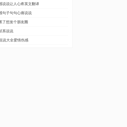
感说说让人心疼英文翻译
感句子句句心痛说说
累了想发个朋友圈
郁系说说
q说说大全爱情伤感